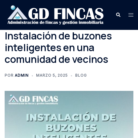
Saltar
al
Buscar
Alte
contenido
me
Instalación de buzones
inteligentes en una
comunidad de vecinos
POR
ADMIN
MARZO 5, 2025
BLOG