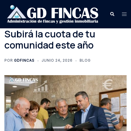
Saltar
al
Buscar
Alte
contenido
me
Subirá la cuota de tu
comunidad este año
POR
GDFINCAS
JUNIO 24, 2026
BLOG