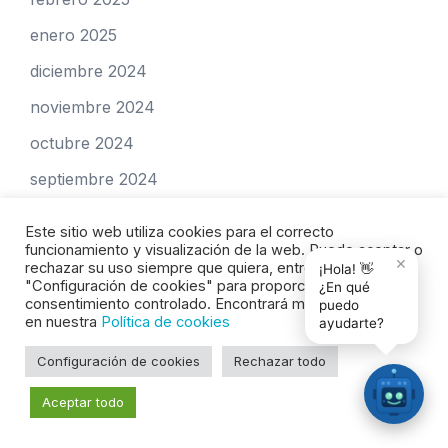
enero 2025
diciembre 2024
noviembre 2024
octubre 2024
septiembre 2024
julio 2024
Este sitio web utiliza cookies para el correcto
funcionamiento y visualización de la web. Puede aceptar o
junio 2024
×
rechazar su uso siempre que quiera, entre en
¡Hola! 👋
"Configuración de cookies" para proporcionar un
mayo 2024
¿En qué
consentimiento controlado. Encontrará más información
puedo
en nuestra
Política de cookies
abril 2024
ayudarte?
marzo 2024
Configuración de cookies
Rechazar todo
Aceptar todo
Categories