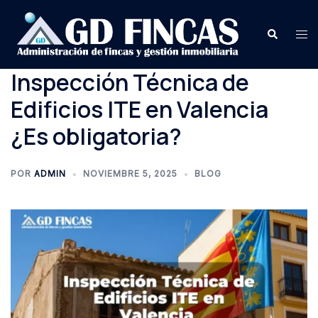
Saltar
al
Buscar
Alte
contenido
me
Inspección Técnica de
Edificios ITE en Valencia
¿Es obligatoria?
POR
ADMIN
NOVIEMBRE 5, 2025
BLOG